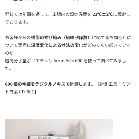
弊社では年間を通して、工場内の設定温度を
23℃±2℃
に設定し
ております。
お客様からの
樹脂の伸び縮み（線膨張係数）
に関するお問合せに
ついて実際に
温度変化による寸法の変化
がどのくらい起きている
のか
超高分子量ポリエチレン 5ｍｍ 50×600 を使って調べてみまし
た。
600 幅の伸縮をデジタルノギスで計測します。
【計測工具：ミツ
トヨ製 CD-60C】