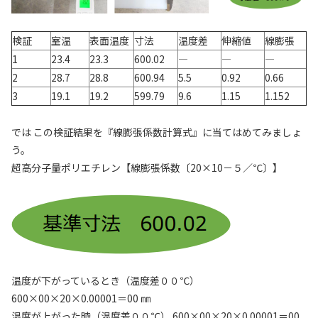
検証
室温
表面温度
寸法
温度差
伸縮値
線膨張
1
23.4
23.3
600.02
―
―
―
2
28.7
28.8
600.94
5.5
0.92
0.66
3
19.1
19.2
599.79
9.6
1.15
1.152
では この検証結果を『線膨張係数計算式』に当てはめてみましょ
う。
超高分子量ポリエチレン【線膨張係数〔20×10－５／℃〕】
温度が下がっているとき（温度差００℃）
600×00×20×0.00001＝00 ㎜
温度が上がった時（温度差００℃） 600×00×20×0.00001＝00