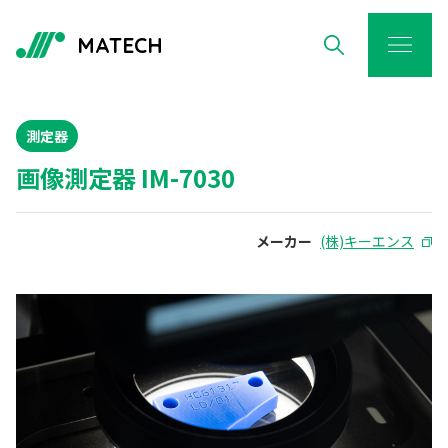
MATECH
測定器
画像測定器 IM-7030
メーカー
(株)キーエンス